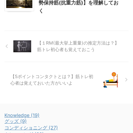
勢保持筋(抗重力筋)】を理解してお
く
【１RM(最大挙上重量)の推定方法は？】
筋トレ初心者も覚えておこう
【5ポイントコンタクトとは？】筋トレ初
心者は覚えておいた方がいいよ
Knowledge (19)
グッズ (9)
コンディショニング (27)