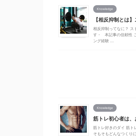
Knowledge
【相反抑制とは】
相反抑制ってなに？ ス
す・ 本記事の信頼性 
ング経験 ...
Knowledge
筋トレ初心者は、
筋トレ好きのダイ 筋ト
そもそもどんなつくり